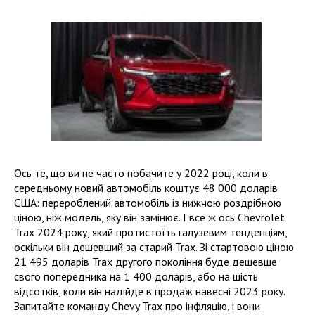
Ось те, що ви не часто побачите у 2022 році, коли в
середньому новий автомобіль коштує 48 000 доларів
США: перероблений автомобіль із нижчою роздрібною
ціною, ніж модель, яку він замінює. І все ж ось Chevrolet
Trax 2024 року, який протистоїть галузевим тенденціям,
оскільки він дешевший за старий Trax. Зі стартовою ціною
21 495 доларів Trax другого покоління буде дешевше
свого попередника на 1 400 доларів, або на шість
відсотків, коли він надійде в продаж навесні 2023 року.
Запитайте команду Chevy Trax про інфляцію, і вони