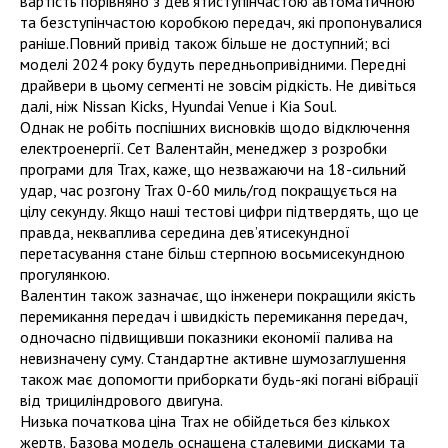
вартість порівняно з дев’ятиступінчастою автоматичною
та безступінчастою коробкою передач, які пропонувалися
раніше.Повний привід також більше не доступний; всі
моделі 2024 року будуть передньопривідними. Передні
драйвери в цьому сегменті не зовсім рідкість. Не дивіться
далі, ніж Nissan Kicks, Hyundai Venue і Kia Soul.
Однак не робіть поспішних висновків щодо відключення
електроенергії. Сет Валентайн, менеджер з розробки
програми для Trax, каже, що незважаючи на 18-сильний
удар, час розгону Trax 0-60 миль/год покращується на
цілу секунду. Якщо наші тестові цифри підтвердять, що це
правда, некваплива середина дев’ятисекундної
перетасування стане більш стерпною восьмисекундною
прогулянкою.
Валентин також зазначає, що інженери покращили якість
перемикання передач і швидкість перемикання передач,
одночасно підвищивши показники економії палива на
невизначену суму. Стандартне активне шумозаглушення
також має допомогти приборкати будь-які погані вібрації
від трициліндрового двигуна.
Низька початкова ціна Trax не обійдеться без кількох
жертв. Базова модель оснащена сталевими дисками та