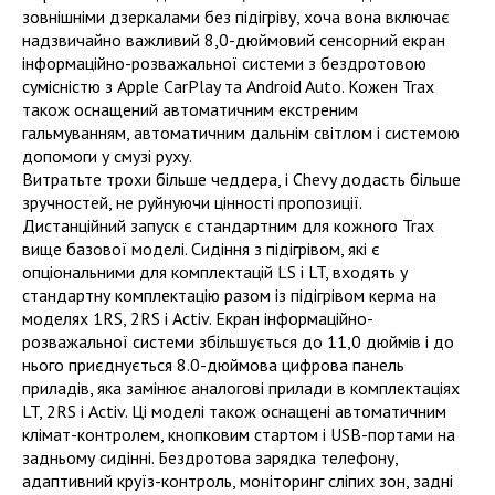
зовнішніми дзеркалами без підігріву, хоча вона включає
надзвичайно важливий 8,0-дюймовий сенсорний екран
інформаційно-розважальної системи з бездротовою
сумісністю з Apple CarPlay та Android Auto. Кожен Trax
також оснащений автоматичним екстреним
гальмуванням, автоматичним дальнім світлом і системою
допомоги у смузі руху.
Витратьте трохи більше чеддера, і Chevy додасть більше
зручностей, не руйнуючи цінності пропозиції.
Дистанційний запуск є стандартним для кожного Trax
вище базової моделі. Сидіння з підігрівом, які є
опціональними для комплектацій LS і LT, входять у
стандартну комплектацію разом із підігрівом керма на
моделях 1RS, 2RS і Activ. Екран інформаційно-
розважальної системи збільшується до 11,0 дюймів і до
нього приєднується 8.0-дюймова цифрова панель
приладів, яка замінює аналогові прилади в комплектаціях
LT, 2RS і Activ. Ці моделі також оснащені автоматичним
клімат-контролем, кнопковим стартом і USB-портами на
задньому сидінні. Бездротова зарядка телефону,
адаптивний круїз-контроль, моніторинг сліпих зон, задні