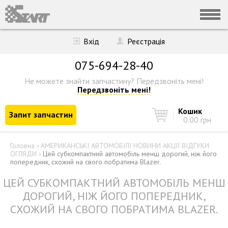
Вхід
Реєстрація
075-694-28-40
Не можете знайти запчастину?
Передзвоніть мені!
Передзвоніть мені!
Кошик
Запит запчастин
0.00 грн
Головна
АМЕРИКАНСЬКІ АВТОМОБІЛІ НОВИНИ АКЦІЇ ВІДГУКИ
>
ОГЛЯДИ
Цей субкомпактний автомобіль менш дорогий, ніж його
>
попередник, схожий на свого побратима Blazer.
ЦЕЙ СУБКОМПАКТНИЙ АВТОМОБІЛЬ МЕНШ
ДОРОГИЙ, НІЖ ЙОГО ПОПЕРЕДНИК,
СХОЖИЙ НА СВОГО ПОБРАТИМА BLAZER.