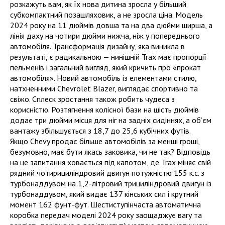
розкажуть вам, як їх нова дитина зросла у більший
субкомпактний позашляховик, а не зросла ціна. Модель
2024 року на 11 дюймів довша та на два дюйми ширша, а
лінія даху на чотири дюйми нижча, ніж у попереднього
автомобіля. Трансформація дизайну, яка виникла в
результаті, є радикальною — нинішній Trax має пропорції
пельменів і загальний вигляд, який кричить про «прокат
автомобіля». Новий автомобіль із елементами стилю,
натхненними Chevrolet Blazer, виглядає спортивно та
свіжо. Сплеск зростання також робить чудеса з
корисністю. Розтягнення колісної бази на шість дюймів
додає три дюйми місця для ніг на задніх сидіннях, а об’єм
вантажу збільшується з 18,7 до 25,6 кубічних футів.
Якщо Chevy продає більше автомобілів за менші гроші,
безумовно, має бути якась заковика, чи не так? Відповідь
на це запитання ховається під капотом, де Trax міняє свій
рядний чотирициліндровий двигун потужністю 155 к.с. з
турбонаддувом на 1,2-літровий трициліндровий двигун із
турбонаддувом, який видає 137 кінських сил і крутний
момент 162 фунт-фут. Шестиступінчаста автоматична
коробка передач моделі 2024 року заощаджує вагу та