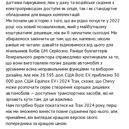
датчики паркування, люк у даху та водійське сидіння з
електроприводом доступні як опція, так і як стандартне
обладнання для вищих комплектацій.
Ми почали цю історію з того, що ви рідко почуєте у 2022
році: ось новий позашляховик, який у майбутньому
коштуватиме дешевше, ніж ви б заплатили сьогодні. Ми
збираємося закінчити це тим, що ви, напевно, ніколи
раніше не читали: давайте відмовимося від цього для
лічильників бобів GM. Серйозно. Раніше бухгалтерів
Генерального директора справедливо критикували за те,
що вони виготовляли погані дешеві автомобілі з
урізаними всіма неправильними функціями та вибором
дизайну. Але між 26 595 дол. США Bolt EV, приблизно 30
000 дол. США Equinox EV і 2024 Trax, схоже, що Chevy
може розпочати серію створення хороших дешевих
автомобілів — доступних транспортних засобів, які не
зрізають кути там, де це важливо.
Нам потрібно буде покататися на Trax 2024 року, перш
ніж ми зможемо винести повне судження про нього, але,
принаймні, він виглядає кращою версією свого
попередника за кращою ціною.