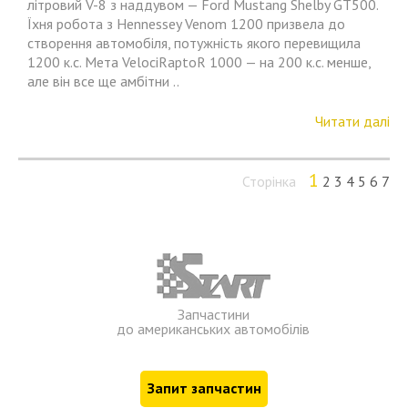
літровий V-8 з наддувом — Ford Mustang Shelby GT500.
Їхня робота з Hennessey Venom 1200 призвела до
створення автомобіля, потужність якого перевищила
1200 к.с. Мета VelociRaptoR 1000 — на 200 к.с. менше,
але він все ще амбітни ..
Читати далі
1
Сторінка
2
3
4
5
6
7
Запчастини
до американських автомобілів
Запит запчастин