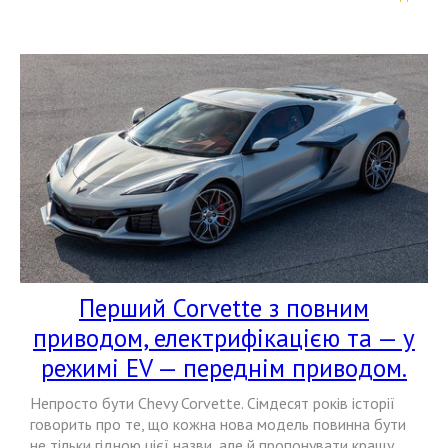
Перший Corvette з повним
приводом, електрифікацією та — у
режимі EV — переднім приводом.
Непросто бути Chevy Corvette. Сімдесят років історії
говорить про те, що кожна нова модель повинна бути
не тільки гідною цієї назви, але й пропонувати кращу