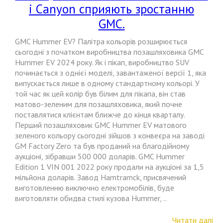
і Canyon сприяють зростанню
GMC.
GMC Hummer EV? Палітра кольорів розширюється
сьогодні з початком виробництва позашляховика GMC
Hummer EV 2024 року. Як і пікап, виробництво SUV
починається з однієї моделі, завантаженої версії 1, яка
випускається лише в одному стандартному кольорі. У
той час як цей колір був білим для пікапа, він став
матово-зеленим для позашляховика, який почне
поставлятися клієнтам ближче до кінця кварталу.
Перший позашляховик GMC Hummer EV матового
зеленого кольору сьогодні зійшов з конвеєра на заводі
GM Factory Zero та був проданий на благодійному
аукціоні, зібравши 500 000 доларів. GMC Hummer
Edition 1 VIN 001 2022 року продали на аукціоні за 1,5
мільйона доларів. Завод Hamtramck, присвячений
виготовленню виключно електромобілів, буде
виготовляти обидва стилі кузова Hummer, ..
Читати далі