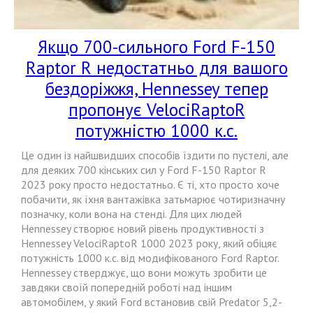
Якщо 700-сильного Ford F-150
Raptor R недостатньо для вашого
бездоріжжя, Hennessey тепер
пропонує VelociRaptoR
потужністю 1000 к.с.
Це один із найшвидших способів їздити по пустелі, але
для деяких 700 кінських сил у Ford F-150 Raptor R
2023 року просто недостатньо. Є ті, хто просто хоче
побачити, як їхня вантажівка затьмарює чотиризначну
позначку, коли вона на стенді. Для цих людей
Hennessey створює новий рівень продуктивності з
Hennessey VelociRaptoR 1000 2023 року, який обіцяє
потужність 1000 к.с. від модифікованого Ford Raptor.
Hennessey стверджує, що вони можуть зробити це
завдяки своїй попередній роботі над іншим
автомобілем, у який Ford встановив свій Predator 5,2-