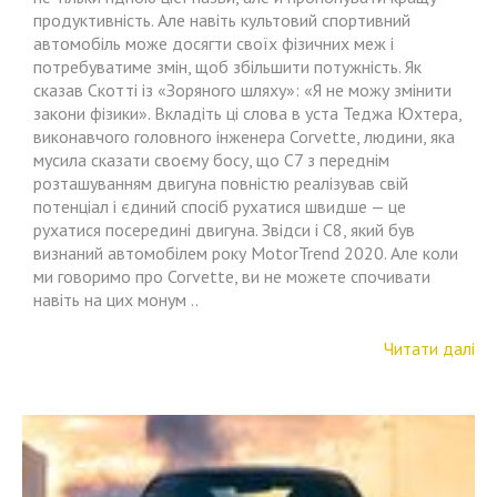
продуктивність. Але навіть культовий спортивний
автомобіль може досягти своїх фізичних меж і
потребуватиме змін, щоб збільшити потужність. Як
сказав Скотті із «Зоряного шляху»: «Я не можу змінити
закони фізики». Вкладіть ці слова в уста Теджа Юхтера,
виконавчого головного інженера Corvette, людини, яка
мусила сказати своєму босу, ​​що C7 з переднім
розташуванням двигуна повністю реалізував свій
потенціал і єдиний спосіб рухатися швидше — це
рухатися посередині двигуна. Звідси і C8, який був
визнаний автомобілем року MotorTrend 2020. Але коли
ми говоримо про Corvette, ви не можете спочивати
навіть на цих монум ..
Читати далі