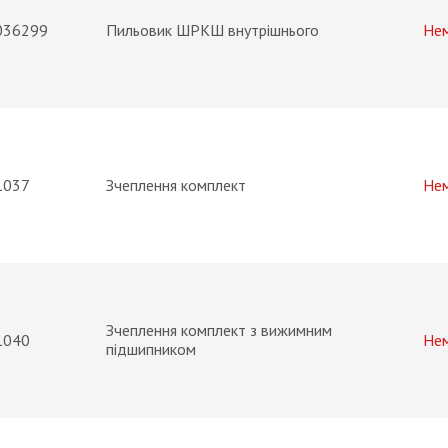
036299
Пильовик ШРКШ внутрішнього
Не
1037
Зчеплення комплект
Не
Зчеплення комплект з вижимним
1040
Не
підшипником