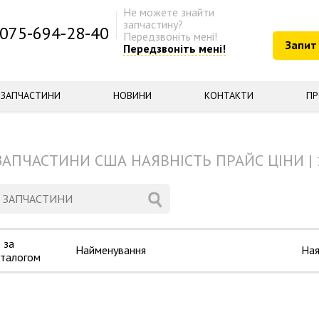
Не можете знайти
запчастину?
075-694-28-40
Передзвоніть мені!
Запит
Передзвоніть мені!
ЗАПЧАСТИНИ
НОВИНИ
КОНТАКТИ
ПР
ЗАПЧАСТИНИ США НАЯВНІСТЬ ПРАЙС ЦІНИ | 
 за
Найменування
Ная
аталогом