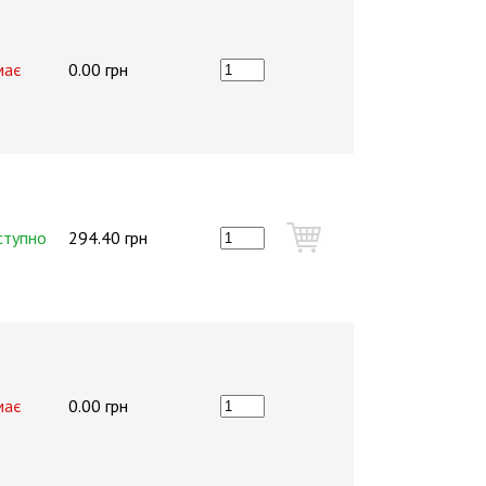
має
0.00 грн
ступно
294.40 грн
має
0.00 грн