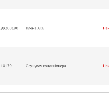
199200180
Клема АКБ
Не
210139
Осушувач кондиціонера
Не