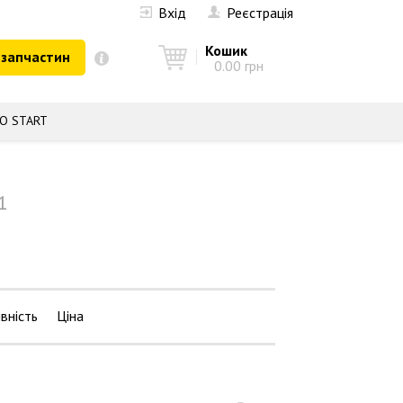
Вхід
Реєстрація
Кошик
 запчастин
0.00 грн
О START
1
вність
Ціна