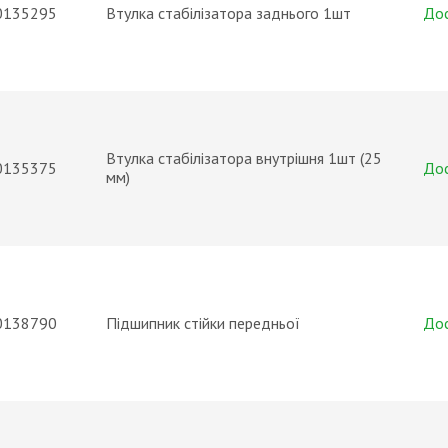
0135295
Втулка стабілізатора заднього 1шт
До
Втулка стабілізатора внутрішня 1шт (25
0135375
До
мм)
0138790
Підшипник стійки передньої
До