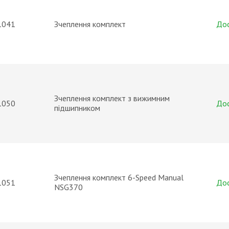
1041
Зчеплення комплект
До
Зчеплення комплект з вижимним
1050
До
підшипником
Зчеплення комплект 6-Speed Manual
1051
До
NSG370