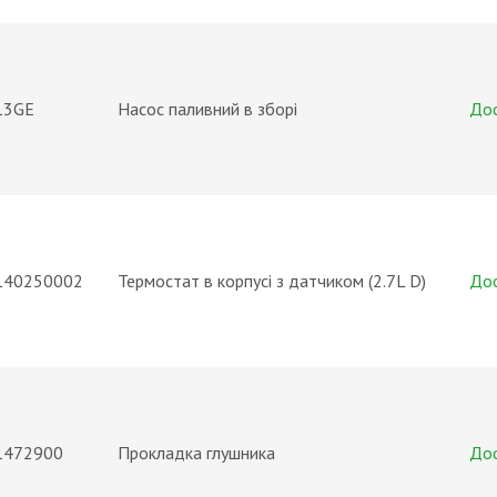
13GE
Насос паливний в зборі
До
140250002
Термостат в корпусі з датчиком (2.7L D)
До
1472900
Прокладка глушника
До