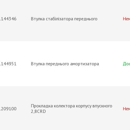
1144346
Втулка стабілізатора переднього
Не
1144951
Втулка переднього амортизатора
До
Прокладка колектора корпусу впускного
1209100
Не
2,8CRD