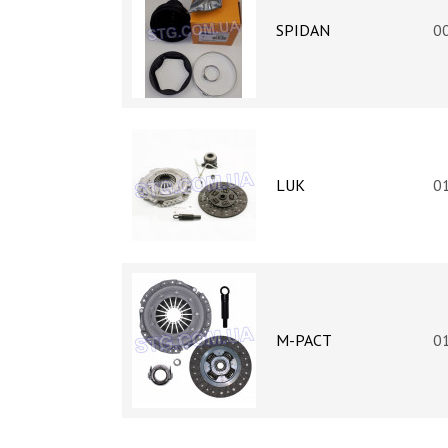
SPIDAN
0
LUK
0
M-PACT
0