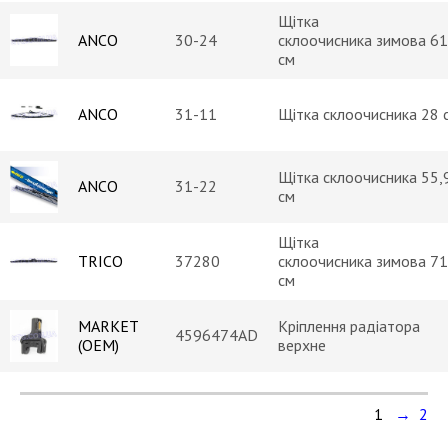
Щітка
ANCO
30-24
склоочисника зимова 61
см
ANCO
31-11
Щітка склоочисника 28 
Щітка склоочисника 55,
ANCO
31-22
см
Щітка
TRICO
37280
склоочисника зимова 71
см
MARKET
Кріплення радіатора
4596474AD
(OEM)
верхне
1
→ 2