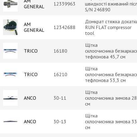
AM
12339963
швидкості вживаний піс
GENERAL
S/N 246890
Домкрат стяжка докатк
AM
12342688
RUN FLAT compressor
GENERAL
tool
Щітка
TRICO
16180
склоочисника безкаркас
тефлонова 45,7 см
Щітка
TRICO
16210
склоочисника безкаркас
тефлонова 53,3 см
Щітка
ANCO
30-11
склоочисника зимова 28
см
Щітка
ANCO
30-13
склоочисника зимова 33
см