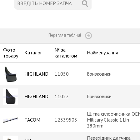
Перегляд таблиці
Фото
№ за
Каталог
Найменування
товару
каталогом
HIGHLAND
11050
Бризковики
HIGHLAND
11052
Бризковики
Щітка склоочисника OE
TACOM
12339505
Military Classic 11In
280mm
Перехідник датчика