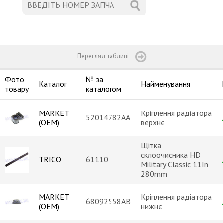
Перегляд таблиці
Фото
№ за
Каталог
Найменування
товару
каталогом
MARKET
Кріплення радіатора
52014782AA
(OEM)
верхнє
Щітка
склоочисника HD
TRICO
61110
Military Classic 11In
280mm
MARKET
Кріплення радіатора
68092558AB
(OEM)
нижнє