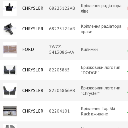
Кріплення радіатора
CHRYSLER
68225122AB
ліве
Кріплення радіатора
CHRYSLER
68225124AB
праве
7W7Z-
FORD
Килимки
5413086-AA
Бризковики логотип
CHRYSLER
82203865
''DODGE''
Бризковики логотип
CHRYSLER
82203866AB
''Chrysler''
Кріплення Top Ski
CHRYSLER
82204101
Rack вживане