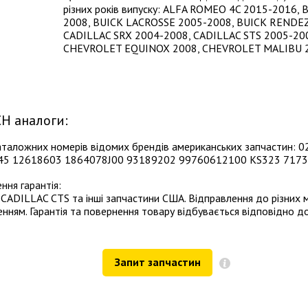
різних років випуску: ALFA ROMEO 4C 2015-2016,
2008, BUICK LACROSSE 2005-2008, BUICK RENDE
CADILLAC SRX 2004-2008, CADILLAC STS 2005-20
CHEVROLET EQUINOX 2008, CHEVROLET MALIBU 200
H аналоги:
каталожних номерів відомих брендів американських запчастин
5 12618603 1864078J00 93189202 99760612100 KS323 7173
ння гарантія:
CADILLAC CTS та інші запчастини США. Відправлення до різних 
ям. Гарантія та повернення товару відбувається відповідно д
Запит запчастин