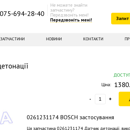
Не можете знайти
запчастину?
075-694-28-40
Передзвоніть мені!
Запит
Передзвоніть мені!
ЗАПЧАСТИНИ
НОВИНИ
КОНТАКТИ
ПР
етонації
ДОСТУ
1380
Ціна:
-
+
0261231174
BOSCH застосування
Ця запчастина 0261231174 Датчик детонації, вик