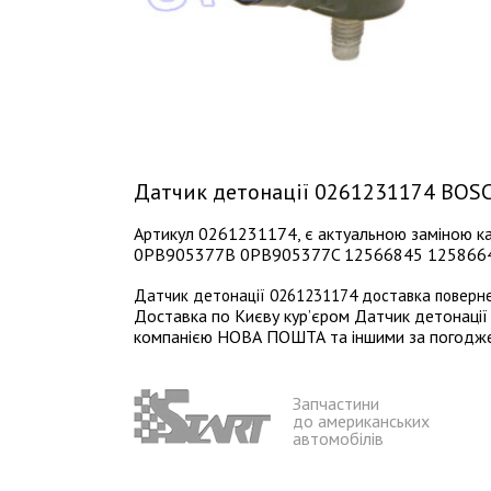
Датчик детонації 0261231174 BOSC
Артикул 0261231174, є актуальною заміною 
0PB905377B 0PB905377C 12566845 1258664
Датчик детонації 0261231174 доставка поверне
Доставка по Києву кур’єром Датчик детонації 
компанією НОВА ПОШТА та іншими за погодженн
Запчастини
до американських
автомобілів