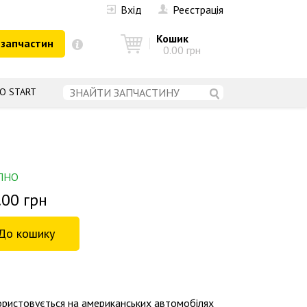
Вхід
Реєстрація
Кошик
 запчастин
0.00 грн
О START
ПНО
.00 грн
ористовується на американських автомобілях