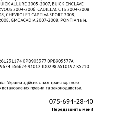
 BUICK ALLURE 2005-2007, BUICK ENCLAVE
ZVOUS 2004-2006, CADILLAC CTS 2004-2008,
08, CHEVROLET CAPTIVA SPORT 2008,
8, GMC ACADIA 2007-2008, PONTIA та ін.
: 0261231174 0PB905377 0PB905377A
9674 5S6624 93012 ID0298 AS10192 KS210
міст України здійснюється транспортною
о встановлених правил та законодавства.
075-694-28-40
Передзвоніть мені!