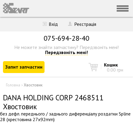
Вхід
Реєстрація
075-694-28-40
Не можете знайти запчастину?
Передзвоніть мені!
Передзвоніть мені!
Кошик
Запит запчастин
0.00 грн
Головна
Хвостовик
>
DANA HOLDING CORP 2468511
Хвостовик
без дефл. переднього / заднього диференціалу роздатки Spline
28 (хрестовина 27x92mm)