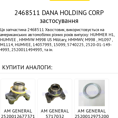
2468511
DANA HOLDING CORP
застосування
Ця запчастина 2468511 Хвостовик, використовується на
американських автомобілях різних років випуску: HUMMER H1,
HUMVEE , HMMVW M998 US Military, HMMWV, M998 , M1097 ,
M1114, HUMVEE, 14037993, 15099, 5740225, 2520-01-149-
4993, 2520011494993, та ін.
КУПИТИ АНАЛОГИ:
AM GENERAL
AM GENERAL
AM GENERAL
2520012677371
5717032
2520012975200