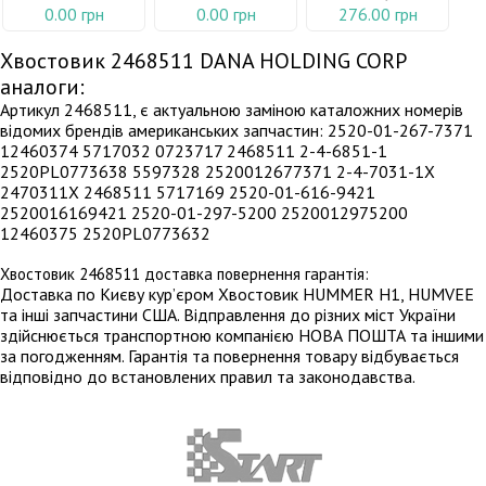
0.00 грн
0.00 грн
276.00 грн
Хвостовик 2468511 DANA HOLDING CORP
аналоги:
Артикул 2468511, є актуальною заміною каталожних номерів
відомих брендів американських запчастин: 2520-01-267-7371
12460374 5717032 0723717 2468511 2-4-6851-1
2520PL0773638 5597328 2520012677371 2-4-7031-1X
2470311X 2468511 5717169 2520-01-616-9421
2520016169421 2520-01-297-5200 2520012975200
12460375 2520PL0773632
Хвостовик 2468511 доставка повернення гарантія:
Доставка по Києву кур’єром Хвостовик HUMMER H1, HUMVEE
та інші запчастини США. Відправлення до різних міст України
здійснюється транспортною компанією НОВА ПОШТА та іншими
за погодженням. Гарантія та повернення товару відбувається
відповідно до встановлених правил та законодавства.