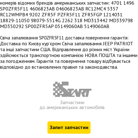
номерів відомих брендів американських запчастин: 4701 1496
SP0ZFR5F11 4606823AB 04606823AB RC12MC4 5357
RC12WMPB4 9202 ZFR5F PZFR5F11 ZFR5FGP 1214031
18829-11050 98079-5514G 2262 318 MD313442 MD339798
MD350292 SP00ZFR5AP 05149060AB 5149060AB
Свіча запалювання SP0ZFR5F11 доставка повернення гарантія:
Доставка по Києву кур’єром Свіча запалювання JEEP PATRIOT
та інші запчастини США. Відправлення до різних міст України
здійснюється транспортною компанією НОВА ПОШТА та іншими
за погодженням. Гарантія та повернення товару відбувається
відповідно до встановлених правил та законодавства.
Запчастини
до американських автомобілів
Запит запчастин