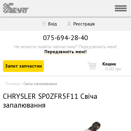
Вхід
Реєстрація
075-694-28-40
Не можете знайти запчастину?
Передзвоніть мені!
Передзвоніть мені!
Кошик
Запит запчастин
0.00 грн
Головна
Свіча запалювання
>
CHRYSLER SP0ZFR5F11 Свіча
запалювання