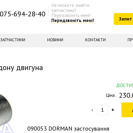
Не можете знайти
запчастину?
075-694-28-40
Передзвоніть мені!
Запит
Передзвоніть мені!
ЗАПЧАСТИНИ
НОВИНИ
КОНТАКТИ
ПР
дону двигуна
ДОСТУ
230.
Ціна:
-
+
090053
DORMAN застосування