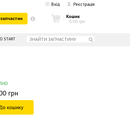
Вхід
Реєстрація
Кошик
 запчастин
0.00 грн
О START
ПНО
00 грн