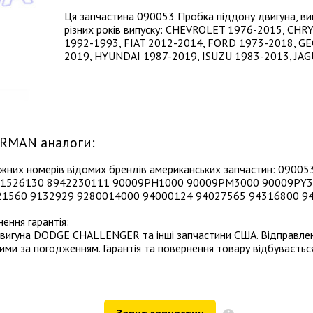
Ця запчастина 090053 Пробка піддону двигуна, ви
різних років випуску: CHEVROLET 1976-2015, CH
1992-1993, FIAT 2012-2014, FORD 1973-2018, G
2019, HYUNDAI 1987-2019, ISUZU 1983-2013, JAGU
ORMAN аналоги:
ложних номерів відомих брендів американських запчастин: 09
941526130 8942230111 90009PH1000 90009PM3000 90009PY
1560 9132929 9280014000 94000124 94027565 94316800 9
ення гарантія:
вигуна DODGE CHALLENGER та інші запчастини США. Відправленн
 за погодженням. Гарантія та повернення товару відбувається
Запит запчастин