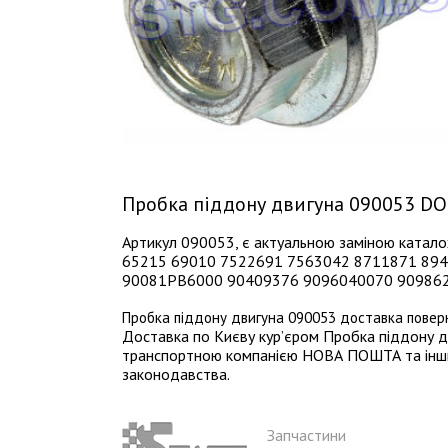
Пробка піддону двигуна 090053 D
Артикул 090053, є актуальною заміною ката
65215 69010 7522691 7563042 8711871 8
90081PB6000 90409376 9096040070 909862
Пробка піддону двигуна 090053 доставка поверн
Доставка по Києву кур’єром Пробка піддону д
транспортною компанією НОВА ПОШТА та іншими
законодавства.
Запчастини