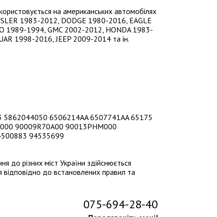
користовується на американських автомобілях
RYSLER 1983-2012, DODGE 1980-2016, EAGLE
EO 1989-1994, GMC 2002-2012, HONDA 1983-
AR 1998-2016, JEEP 2009-2014 та ін.
0053 5862044050 6506214AA 6507741AA 65175
3000 90009R70A00 90013PHM000
4500883 94535699
я до різних міст України здійснюється
 відповідно до встановлених правил та
075-694-28-40