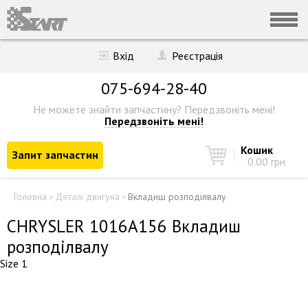
Вхід
Реєстрація
075-694-28-40
Не можете знайти запчастину?
Передзвоніть мені!
Передзвоніть мені!
Кошик
Запит запчастин
0.00 грн
Головна
Деталі двигуна
Вкладиш розподілвалу
>
>
CHRYSLER 1016A156 Вкладиш
розподілвалу
Size 1