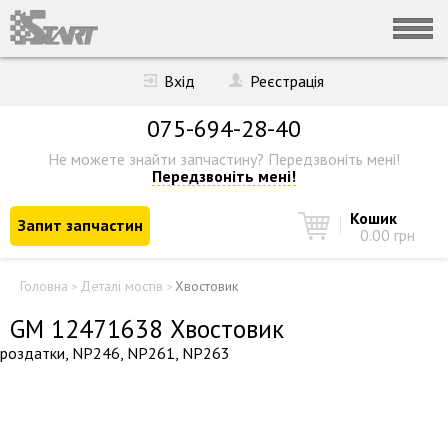
Вхід
Реєстрація
075-694-28-40
Не можете знайти запчастину?
Передзвоніть мені!
Передзвоніть мені!
Кошик
Запит запчастин
0.00 грн
Головна
Деталі мостів
Хвостовик
>
>
GM 12471638 Хвостовик
роздатки, NP246, NP261, NP263