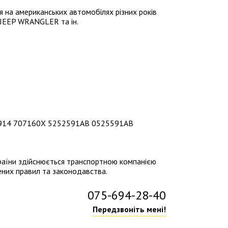
 на американських автомобілях різних років
JEEP WRANGLER та ін.
002914 707160X 5252591AB 0525591AB
країни здійснюється транспортною компанією
ених правил та законодавства.
075-694-28-40
Передзвоніть мені!