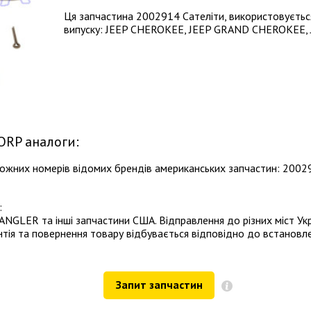
Ця запчастина 2002914 Сателіти, використовується
випуску: JEEP CHEROKEE, JEEP GRAND CHEROKEE, 
ORP аналоги:
аложних номерів відомих брендів американських запчастин: 2
:
ANGLER та інші запчастини США. Відправлення до різних міст У
ія та повернення товару відбувається відповідно до встановл
Запит запчастин