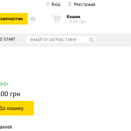
Вхід
Реєстрація
Кошик
 запчастин
0.00 грн
О START
ПНО
.00 грн
ання