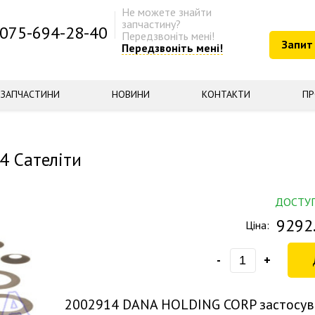
Не можете знайти
запчастину?
075-694-28-40
Передзвоніть мені!
Запит
Передзвоніть мені!
ЗАПЧАСТИНИ
НОВИНИ
КОНТАКТИ
ПР
 Сателіти
ДОСТУ
9292
Ціна:
-
+
2002914
DANA HOLDING CORP застосув