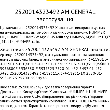
2520014323492
AM GENERAL
застосування
Ця запчастина 2520014323492 Хвостовик, використовується
на американських автомобілях різних років випуску: HUMMER
H1, HUMVEE , HMMVW M998 US Military, HMMWV, M998 , M1097
, M1114, HUMVEE та ін.
Хвостовик 2520014323492 AM GENERAL аналоги:
Артикул 2520014323492, є актуальною заміною каталожних
номерів відомих брендів американських запчастин: 3411901 3-
4-11901 34119011 3-4-11901-1 3411931 3-4-11931 5936880
5936880E 5936880-E 5937525 2520-01-432-3492 01-432-
3492 2520014323492 34119311X 3-4-11931-1X 2520-01-
595-4976 2520015954976
Хвостовик 2520014323492 доставка повернення гарантія:
Доставка по Києву кур’єром Хвостовик HUMMER H1, HUMVEE
та інші запчастини США. Відправлення до різних міст України
здійснюється транспортною компанією НОВА ПОШТА та іншими
за погодженням. Гарантія та повернення товару відбувається