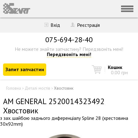
Вхід
Реєстрація
075-694-28-40
Не можете знайти запчастину?
Передзвоніть мені!
Передзвоніть мені!
Кошик
Запит запчастин
0.00 грн
Головна
Деталі мостів
Хвостовик
>
>
AM GENERAL 2520014323492
Хвостовик
з зах. шайбою заднього диференціалу Spline 28 (хрестовина
30x92mm)