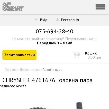
Вхід
Реєстрація
075-694-28-40
Не можете знайти запчастину?
Передзвоніть мені!
Передзвоніть мені!
Кошик
Запит запчастин
0.00 грн
Головна
Деталі мостів
Головна пара
>
>
CHRYSLER 4761676 Головна пара
заднього моста