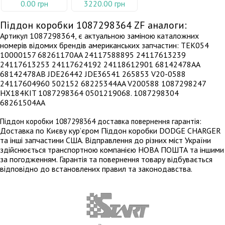
0.00 грн
3220.00 грн
Піддон коробки 1087298364 ZF аналоги:
Артикул 1087298364, є актуальною заміною каталожних
номерів відомих брендів американських запчастин: TEK054
10000157 68261170AA 24117588895 24117613239
24117613253 24117624192 24118612901 68142478AA
68142478AB JDE26442 JDE36541 265853 V20-0588
24117604960 502152 68225344AA V200588 1087298247
HX184KIT 1087298364 0501219068. 1087298304
68261504AA
Піддон коробки 1087298364 доставка повернення гарантія:
Доставка по Києву кур’єром Піддон коробки DODGE CHARGER
та інші запчастини США. Відправлення до різних міст України
здійснюється транспортною компанією НОВА ПОШТА та іншими
за погодженням. Гарантія та повернення товару відбувається
відповідно до встановлених правил та законодавства.