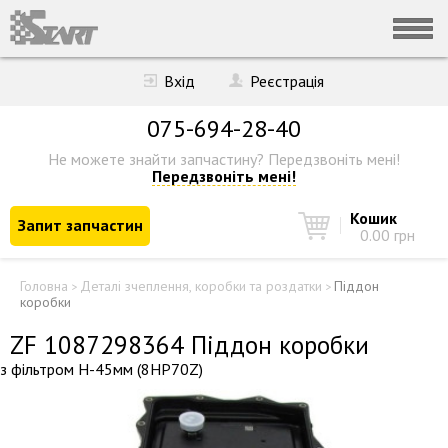
Вхід
Реєстрація
075-694-28-40
Не можете знайти запчастину?
Передзвоніть мені!
Передзвоніть мені!
Кошик
Запит запчастин
0.00 грн
Головна
Деталі зчеплення, коробки та роздатки
Піддон
>
>
коробки
ZF 1087298364 Піддон коробки
з фільтром H-45мм (8HP70Z)