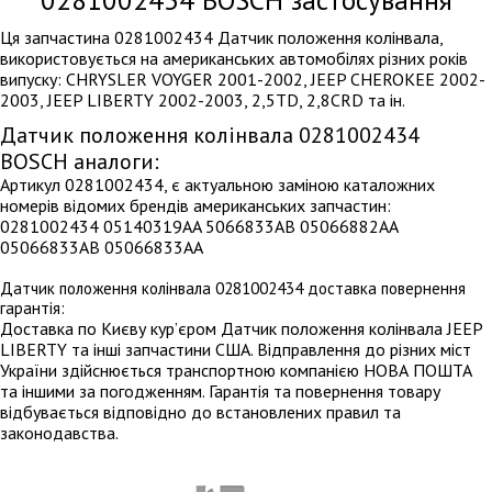
0281002434
BOSCH застосування
Ця запчастина 0281002434 Датчик положення колінвала,
використовується на американських автомобілях різних років
випуску: CHRYSLER VOYGER 2001-2002, JEEP CHEROKEE 2002-
2003, JEEP LIBERTY 2002-2003, 2,5TD, 2,8CRD та ін.
Датчик положення колінвала 0281002434
BOSCH аналоги:
Артикул 0281002434, є актуальною заміною каталожних
номерів відомих брендів американських запчастин:
0281002434 05140319AA 5066833AB 05066882AA
05066833AB 05066833AA
Датчик положення колінвала 0281002434 доставка повернення
гарантія:
Доставка по Києву кур’єром Датчик положення колінвала JEEP
LIBERTY та інші запчастини США. Відправлення до різних міст
України здійснюється транспортною компанією НОВА ПОШТА
та іншими за погодженням. Гарантія та повернення товару
відбувається відповідно до встановлених правил та
законодавства.