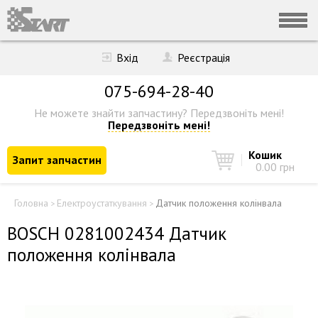
Вхід
Реєстрація
075-694-28-40
Не можете знайти запчастину?
Передзвоніть мені!
Передзвоніть мені!
Кошик
Запит запчастин
0.00 грн
Головна
Електроустаткування
Датчик положення колінвала
>
>
BOSCH 0281002434 Датчик
положення колінвала