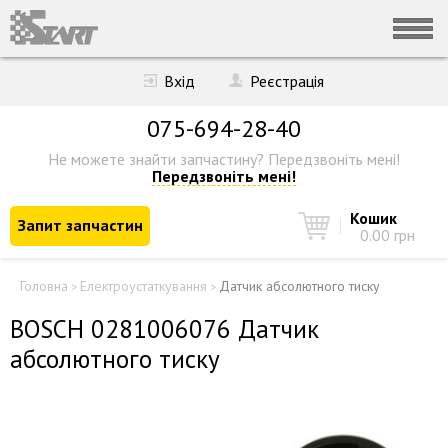
Вхід
Реєстрація
075-694-28-40
Не можете знайти запчастину?
Передзвоніть мені!
Передзвоніть мені!
Кошик
Запит запчастин
0.00 грн
Головна
Електроустаткування
Датчик абсолютного тиску
>
>
BOSCH 0281006076 Датчик
абсолютного тиску