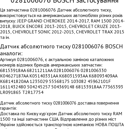
0281006076
BOSCH застосування
Ця запчастина 0281006076 Датчик абсолютного тиску,
використовується на американських автомобілях різних років
випуску: JEEP GRAND CHEROKEE 2014-2017, RAM 1500 2014-
2018, BUICK ENCORE 2013-2015, CHEVROLET CRUZE 2013-
2015, CHEVROLET SONIC 2012-2015, CHEVROLET TRAX 2015
та ін.
Датчик абсолютного тиску 0281006076 BOSCH
аналоги:
Артикул 0281006076, є актуальною заміною каталожних
номерів відомих брендів американських запчастин:
68153918AA 68211211AA 0281006076 0281006330
K04627187AA K05140331AA K68031593AA K68093409AA
K68141820AA 1235029 55568175 103082 45962101F
1611432480 504245257 504369148 68153918AA 77365393
LR091865 T2R17754
Датчик абсолютного тиску 0281006076 доставка повернення
гарантія:
Доставка по Києву кур’єром Датчик абсолютного тиску RAM
1500 та інші запчастини США. Відправлення до різних міст
України здійснюється транспортною компанією НОВА ПОШТА