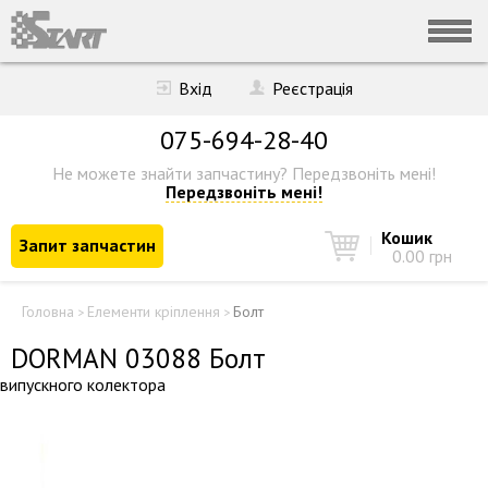
Вхід
Реєстрація
075-694-28-40
Не можете знайти запчастину?
Передзвоніть мені!
Передзвоніть мені!
Кошик
Запит запчастин
0.00 грн
Головна
Елементи кріплення
Болт
>
>
DORMAN 03088 Болт
випускного колектора