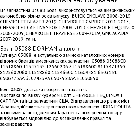
Ця запчастина 03088 Болт, використовується на американських
автомобілях різних років випуску: BUICK ENCLAVE 2008-2019,
CHEVROLET BLAZER 2019, CHEVROLET CAPRICE 2011-2013,
CHEVROLET CAPTIVA SPORT 2008-2010, CHEVROLET EQUINOX
2008-2009, CHEVROLET TRAVERSE 2009-2019, GMC ACADIA
2007-2019, та ін.
Болт 03088 DORMAN аналоги:
Артикул 03088, є актуальною заміною каталожних номерів
відомих брендів американських запчастин: 03088 03088CD
11518860 11547135 12560206 8115188600 8115471350
8125602060 11518860 11546600 11609481 6503131
6506775AA 6507423AA 6507938AA EL030890
Болт 03088 доставка повернення гарантія:
Доставка по Києву кур’єром Болт CHEVROLET EQUINOX |
CAPTIVA та інші запчастини США. Відправлення до різних міст
України здійснюється транспортною компанією НОВА ПОШТА
та іншими за погодженням. Гарантія та повернення товару
відбувається відповідно до встановлених правил та
законодавства.