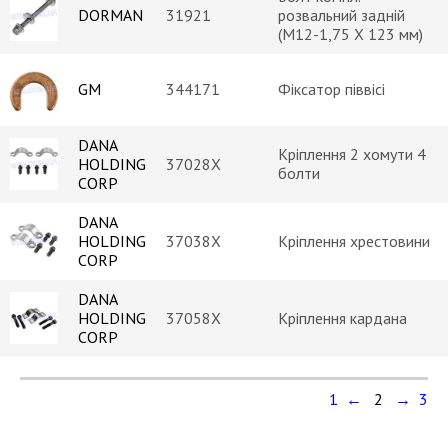
DORMAN
31921
розвальний задній
(M12-1,75 X 123 мм)
GM
344171
Фіксатор піввісі
DANA
Кріплення 2 хомути 4
HOLDING
37028X
болти
CORP
DANA
HOLDING
37038X
Кріплення хрестовини
CORP
DANA
HOLDING
37058X
Кріплення кардана
CORP
1 ←
2
→ 3