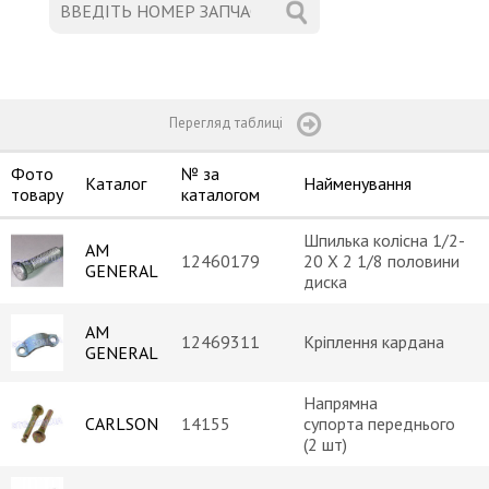
Перегляд таблиці
Фото
№ за
Каталог
Найменування
товару
каталогом
Шпилька колісна 1/2-
AM
12460179
20 X 2 1/8 половини
GENERAL
диска
AM
12469311
Кріплення кардана
GENERAL
Напрямна
CARLSON
14155
супорта переднього
(2 шт)