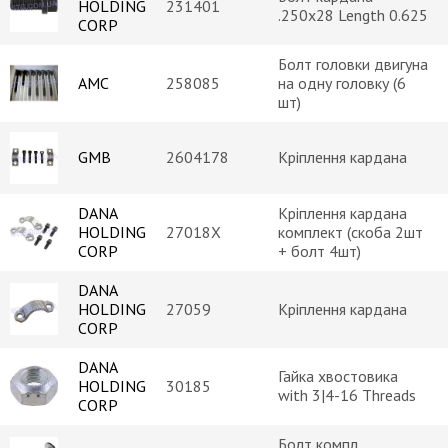
HOLDING
231401
.250x28 Length 0.625
CORP
Болт головки двигуна
AMC
258085
на одну головку (6
шт)
GMB
2604178
Кріплення кардана
DANA
Кріплення кардана
HOLDING
27018X
комплект (скоба 2шт
CORP
+ болт 4шт)
DANA
HOLDING
27059
Кріплення кардана
CORP
DANA
Гайка хвостовика
HOLDING
30185
with 3|4-16 Threads
CORP
Болт компл.