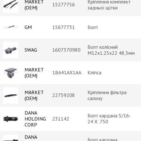
MARKET
Кріплення комплект
15277756
(OEM)
задньої щітки
GM
15677731
Болт
Болт колісний
SWAG
1607370980
M12x1.25x22 48,5мм
MARKET
1BA41AX1AA
Кліпса
(OEM)
MARKET
Кріплення фільтра
22759208
(OEM)
салону
DANA
Болт кардана 5/16-
HOLDING
231142
24 X .750
CORP
DANA
Болт кардана