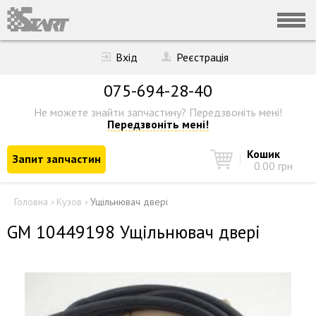
Вхід
Реєстрація
075-694-28-40
Не можете знайти запчастину?
Передзвоніть мені!
Передзвоніть мені!
Кошик
Запит запчастин
0.00 грн
Головна
Кузов
Ущільнювач двері
>
>
GM 10449198 Ущільнювач двері