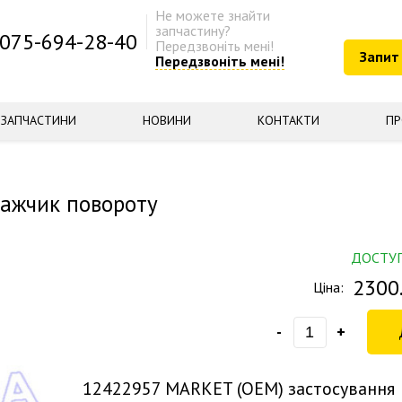
Не можете знайти
запчастину?
075-694-28-40
Передзвоніть мені!
Запит
Передзвоніть мені!
ЗАПЧАСТИНИ
НОВИНИ
КОНТАКТИ
ПР
ажчик повороту
ДОСТУ
2300
Ціна:
-
+
12422957
MARKET (OEM) застосування