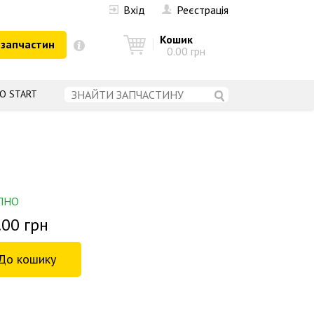
Вхід
Реєстрація
Кошик
 запчастин
0.00 грн
О START
ПНО
.00 грн