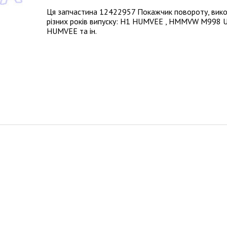
Ця запчастина 12422957 Покажчик повороту, вико
різних років випуску: H1 HUMVEE , HMMVW M998 U
HUMVEE та ін.