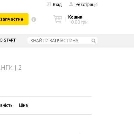
Вхід
Реєстрація
Кошик
 запчастин
0.00 грн
О START
НГИ | 2
вність
Ціна