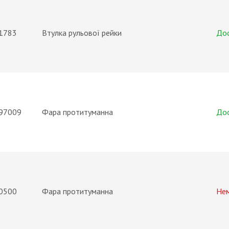
1783
Втулка рульової рейки
До
97009
Фара протитуманна
До
0500
Фара протитуманна
Не