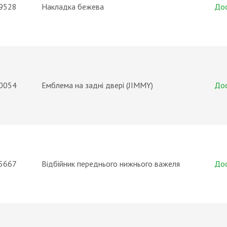
9528
Накладка бежева
До
0054
Емблема на задні двері (JIMMY)
До
5667
Відбійник переднього нижнього важеля
До