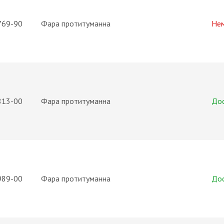
769-90
Фара протитуманна
Не
813-00
Фара протитуманна
До
989-00
Фара протитуманна
До