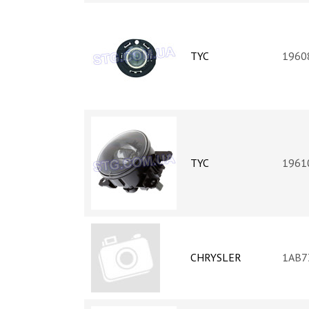
TYC
1960
TYC
1961
CHRYSLER
1AB7