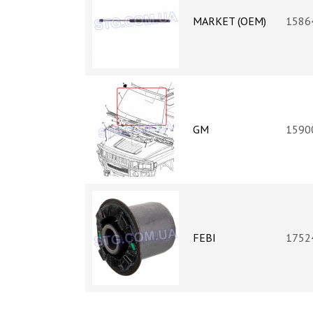
MARKET (OEM)
1586
GM
1590
FEBI
1752