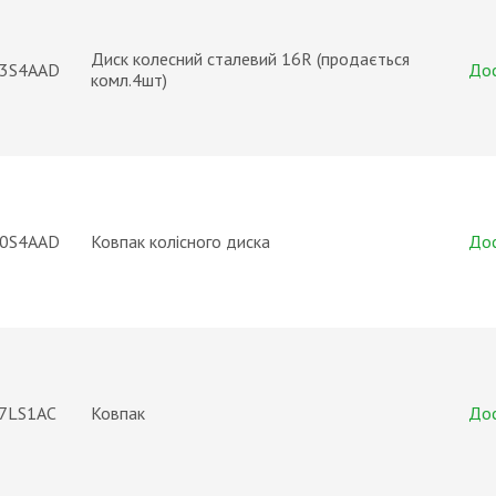
Диск колесний сталевий 16R (продається
3S4AAD
До
комл.4шт)
0S4AAD
Ковпак колісного диска
До
7LS1AC
Ковпак
До