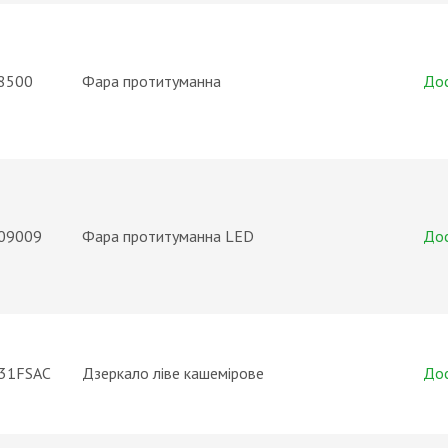
8500
Фара протитуманна
До
09009
Фара протитуманна LED
До
31FSAC
Дзеркало ліве кашемірове
До