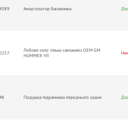
4389
Амортизатор багажника
До
Лобове скло тільки самовивіз OEM GM
0257
Не
HUMMER H3
48
Подушка підрамника переднього задня
До