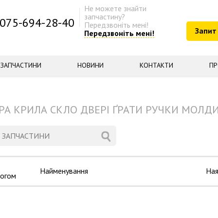
Не можете знайти
запчастину?
075-694-28-40
Передзвоніть мені!
Запит
Передзвоніть мені!
ЗАПЧАСТИНИ
НОВИНИ
КОНТАКТИ
ПР
А КРИЛА СКЛО ДВЕРІ ҐРАТИ РУЧКИ МОЛДИ
Найменування
Ная
логом