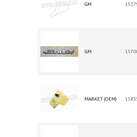
GM
1527
GM
1570
MARKET (OEM)
1583