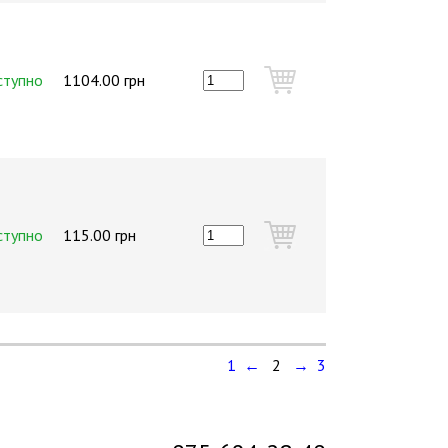
ступно
1104.00 грн
ступно
115.00 грн
1 ←
2
→ 3