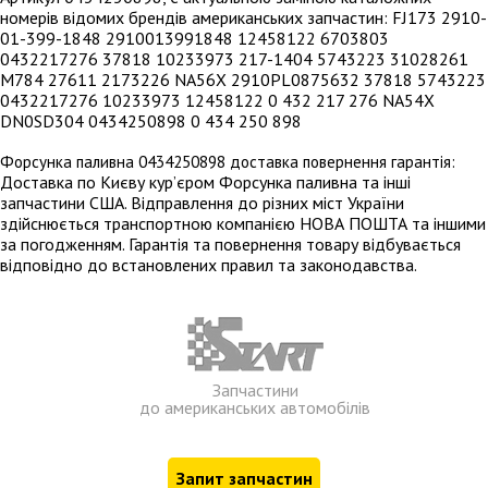
номерів відомих брендів американських запчастин: FJ173 2910-
01-399-1848 2910013991848 12458122 6703803
0432217276 37818 10233973 217-1404 5743223 31028261
M784 27611 2173226 NA56X 2910PL0875632 37818 5743223
0432217276 10233973 12458122 0 432 217 276 NA54X
DN0SD304 0434250898 0 434 250 898
Форсунка паливна 0434250898 доставка повернення гарантія:
Доставка по Києву кур’єром Форсунка паливна та інші
запчастини США. Відправлення до різних міст України
здійснюється транспортною компанією НОВА ПОШТА та іншими
за погодженням. Гарантія та повернення товару відбувається
відповідно до встановлених правил та законодавства.
Запчастини
до американських автомобілів
Запит запчастин