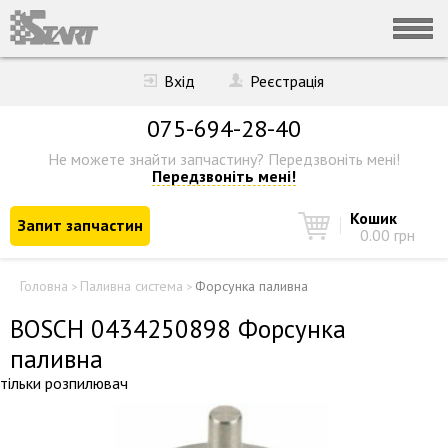
Вхід
Реєстрація
075-694-28-40
Не можете знайти запчастину?
Передзвоніть мені!
Передзвоніть мені!
Кошик
Запит запчастин
0.00 грн
Головна
Паливна система
Форсунка паливна
>
>
BOSCH 0434250898 Форсунка
паливна
тільки розпилювач