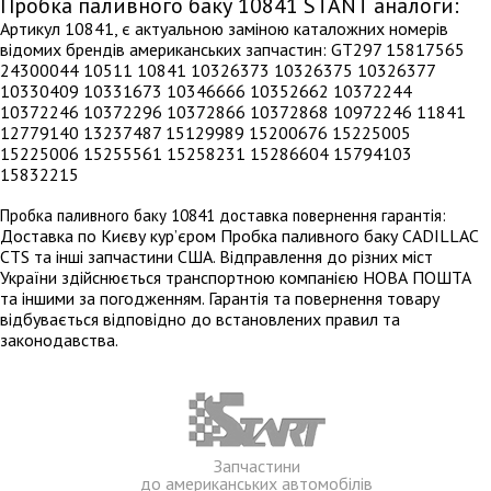
Пробка паливного баку 10841 STANT аналоги:
Артикул 10841, є актуальною заміною каталожних номерів
відомих брендів американських запчастин: GT297 15817565
24300044 10511 10841 10326373 10326375 10326377
10330409 10331673 10346666 10352662 10372244
10372246 10372296 10372866 10372868 10972246 11841
12779140 13237487 15129989 15200676 15225005
15225006 15255561 15258231 15286604 15794103
15832215
Пробка паливного баку 10841 доставка повернення гарантія:
Доставка по Києву кур’єром Пробка паливного баку CADILLAC
CTS та інші запчастини США. Відправлення до різних міст
України здійснюється транспортною компанією НОВА ПОШТА
та іншими за погодженням. Гарантія та повернення товару
відбувається відповідно до встановлених правил та
законодавства.
Запчастини
до американських автомобілів