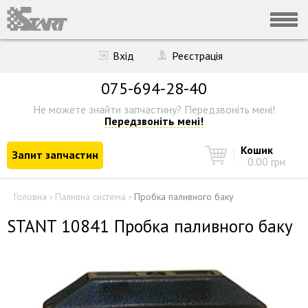
Вхід
Реєстрація
075-694-28-40
Не можете знайти запчастину?
Передзвоніть мені!
Передзвоніть мені!
Кошик
Запит запчастин
0.00 грн
Головна
Паливна система
Пробка паливного баку
>
>
STANT 10841 Пробка паливного баку