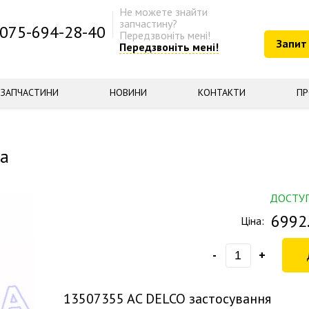
Не можете знайти
запчастину?
075-694-28-40
Передзвоніть мені!
Запит
Передзвоніть мені!
ЗАПЧАСТИНИ
НОВИНИ
КОНТАКТИ
ПР
а
ДОСТУ
6992
Ціна:
-
+
13507355
AC DELCO застосування