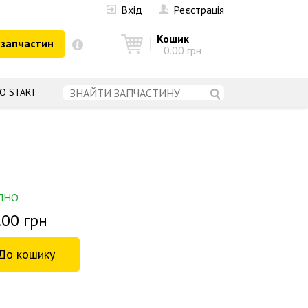
Вхід
Реєстрація
Кошик
 запчастин
0.00 грн
О START
ПНО
.00 грн