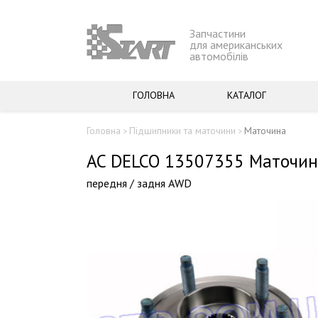
Запчастини
для американських
автомобілів
ГОЛОВНА
КАТАЛОГ
Головна
Підшипники та маточини
Маточина
>
>
AC DELCO 13507355 Маточин
передня / задня AWD