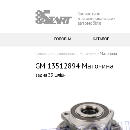
Запчастини
для американських
автомобілів
ГОЛОВНА
КАТАЛОГ
Головна
Підшипники та маточини
Маточина
>
>
GM 13512894 Маточина
задня 33 шліци