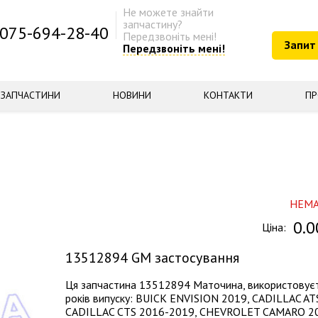
Не можете знайти
запчастину?
075-694-28-40
Передзвоніть мені!
Запит
Передзвоніть мені!
ЗАПЧАСТИНИ
НОВИНИ
КОНТАКТИ
ПР
НЕМ
0.0
Ціна:
13512894
GM застосування
Ця запчастина 13512894 Маточина, використовуєт
років випуску: BUICK ENVISION 2019, CADILLAC A
CADILLAC CTS 2016-2019, CHEVROLET CAMARO 201