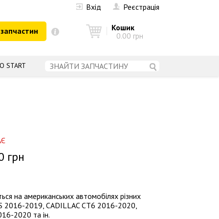
Вхід
Реєстрація
Кошик
 запчастин
0.00 грн
О START
АЄ
0 грн
ься на американських автомобілях різних
TS 2016-2019, CADILLAC CT6 2016-2020,
6-2020 та ін.