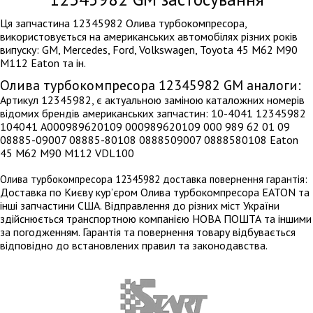
Ця запчастина 12345982 Олива турбокомпресора,
використовується на американських автомобілях різних років
випуску: GM, Mercedes, Ford, Volkswagen, Toyota 45 M62 M90
M112 Eaton та ін.
Олива турбокомпресора 12345982 GM аналоги:
Артикул 12345982, є актуальною заміною каталожних номерів
відомих брендів американських запчастин: 10-4041 12345982
104041 A000989620109 000989620109 000 989 62 01 09
08885-09007 08885-80108 0888509007 0888580108 Eaton
45 M62 M90 M112 VDL100
Олива турбокомпресора 12345982 доставка повернення гарантія:
Доставка по Києву кур’єром Олива турбокомпресора EATON та
інші запчастини США. Відправлення до різних міст України
здійснюється транспортною компанією НОВА ПОШТА та іншими
за погодженням. Гарантія та повернення товару відбувається
відповідно до встановлених правил та законодавства.