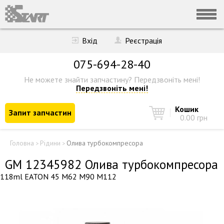
Вхід
Реєстрація
075-694-28-40
Не можете знайти запчастину?
Передзвоніть мені!
Передзвоніть мені!
Кошик
Запит запчастин
0.00 грн
Головна
Рідини
Олива турбокомпресора
>
>
GM 12345982 Олива турбокомпресора
118ml EATON 45 M62 M90 M112