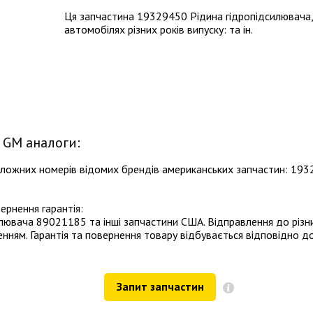
Ця запчастина 19329450 Рідина гідропідсилювача,
автомобілях різних років випуску: та ін.
 GM аналоги:
таложних номерів відомих брендів американських запчастин: 
ернення гарантія:
лювача 89021185 та інші запчастини США. Відправлення до різн
ям. Гарантія та повернення товару відбувається відповідно д
Запит запчастин