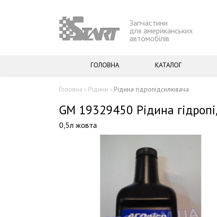
Запчастини
для американських
автомобілів
ГОЛОВНА
КАТАЛОГ
Головна
Рідини
Рідина гідропідсилювача
>
>
GM 19329450 Рідина гідроп
0,5л жовта