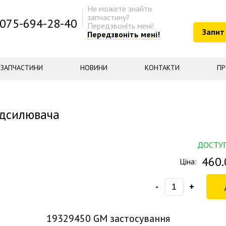
Не можете знайти
запчастину?
075-694-28-40
Передзвоніть мені!
Запит
Передзвоніть мені!
ЗАПЧАСТИНИ
НОВИНИ
КОНТАКТИ
ПР
ідсилювача
ДОСТУ
460.
Ціна:
-
+
19329450
GM застосування