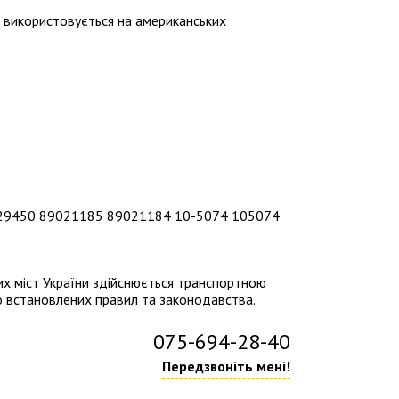
 використовується на американських
19329450 89021185 89021184 10-5074 105074
их міст України здійснюється транспортною
о встановлених правил та законодавства.
075-694-28-40
Передзвоніть мені!