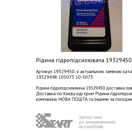
Рідина гідропідсилювача 19329450
Артикул 19329450, є актуальною заміною ка
19329448 105073 10-5073
Рідина гідропідсилювача 19329450 доставка пов
Доставка по Києву кур’єром Рідина гідропідси
компанією НОВА ПОШТА та іншими за погодженн
Запчастини
до американських
автомобілів