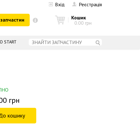
Вхід
Реєстрація
Кошик
 запчастин
0.00 грн
О START
ПНО
00 грн