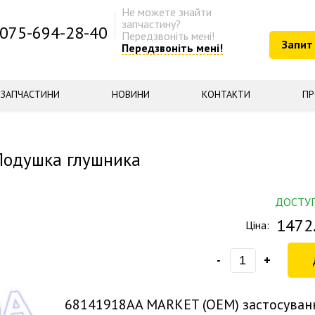
Не можете знайти
запчастину?
075-694-28-40
Передзвоніть мені!
Запит
Передзвоніть мені!
ЗАПЧАСТИНИ
НОВИНИ
КОНТАКТИ
ПР
Подушка глушника
ДОСТУ
1472
Ціна:
-
+
68141918AA
MARKET (OEM) застосуван