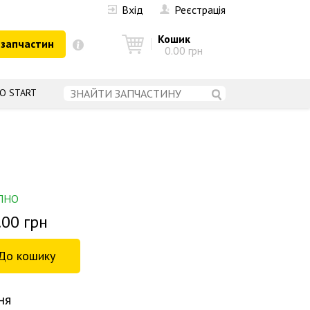
Вхід
Реєстрація
Кошик
 запчастин
0.00 грн
О START
ПНО
.00 грн
ня