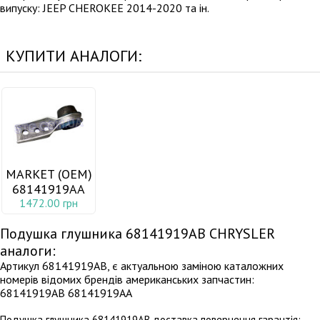
випуску: JEEP CHEROKEE 2014-2020 та ін.
КУПИТИ АНАЛОГИ:
MARKET (OEM)
68141919AA
1472.00 грн
Подушка глушника 68141919AB CHRYSLER
аналоги:
Артикул 68141919AB, є актуальною заміною каталожних
номерів відомих брендів американських запчастин:
68141919AB 68141919AA
Подушка глушника 68141919AB доставка повернення гарантія: