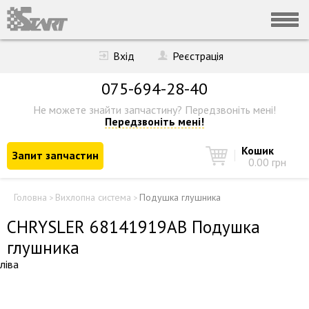
Вхід
Реєстрація
075-694-28-40
Не можете знайти запчастину?
Передзвоніть мені!
Передзвоніть мені!
Кошик
Запит запчастин
0.00 грн
Головна
Вихлопна система
Подушка глушника
>
>
CHRYSLER 68141919AB Подушка
глушника
ліва