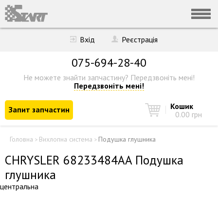
Вхід
Реєстрація
075-694-28-40
Не можете знайти запчастину?
Передзвоніть мені!
Передзвоніть мені!
Кошик
Запит запчастин
0.00 грн
Головна
Вихлопна система
Подушка глушника
>
>
CHRYSLER 68233484AA Подушка
глушника
центральна