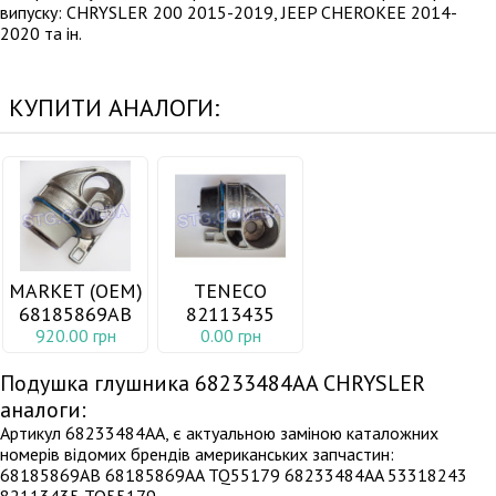
випуску: CHRYSLER 200 2015-2019, JEEP CHEROKEE 2014-
2020 та ін.
КУПИТИ АНАЛОГИ:
MARKET (OEM)
TENECO
68185869AB
82113435
920.00 грн
0.00 грн
Подушка глушника 68233484AA CHRYSLER
аналоги:
Артикул 68233484AA, є актуальною заміною каталожних
номерів відомих брендів американських запчастин:
68185869AB 68185869AA TQ55179 68233484AA 53318243